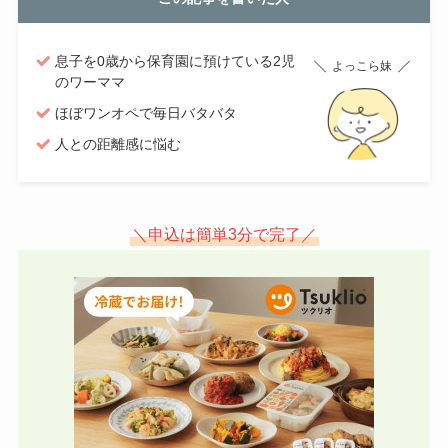
息子を0歳から保育園に預けている2児
よっこら妹
のワーママ
ほぼワンオペで毎日バタバタ
人との距離感に悩む
＼申込は簡単3分で完了／