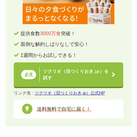
提供食数
3000万食
突破！
面倒な解約しばりなしで安心！
1週間からお試しできる！
ツクリオ（旧つくりおき.jp）を
必見
試す
リンク先 :
ツクリオ（旧つくりおき.jp）公式HP
送料無料で自宅に届く！